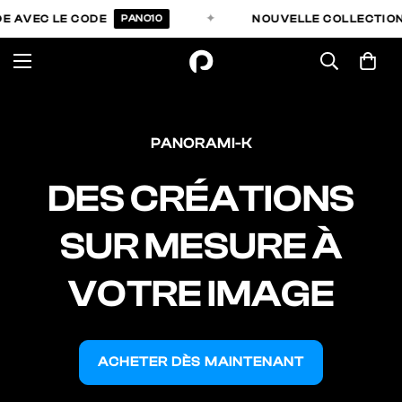
✦
VEC LE CODE
PANO10
NOUVELLE COLLECTION " 1
PANORAMI-K
DES CRÉATIONS
SUR
MESURE À
VOTRE IMAGE
ACHETER DÈS MAINTENANT